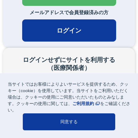
閉じる
閉じる
閉じる
閉じる
閉じる
閉じる
閉じる
閉じる
閉じる
閉じる
閉じる
閉じる
閉じる
閉じる
閉じる
閉じる
閉じる
閉じる
閉じる
閉じる
閉じる
閉じる
閉じる
閉じる
閉じる
閉じる
閉じる
閉じる
閉じる
閉じる
閉じる
閉じる
閉じる
閉じる
閉じる
閉じる
閉じる
閉じる
閉じる
閉じる
閉じる
閉じる
閉じる
閉じる
閉じる
閉じる
閉じる
閉じる
閉じる
閉じる
閉じる
閉じる
閉じる
閉じる
閉じる
閉じる
閉じる
閉じる
閉じる
閉じる
閉じる
閉じる
閉じる
閉じる
閉じる
閉じる
閉じる
閉じる
閉じる
閉じる
閉じる
閉じる
閉じる
閉じる
閉じる
閉じる
閉じる
閉じる
閉じる
閉じる
閉じる
閉じる
閉じる
閉じる
閉じる
閉じる
閉じる
閉じる
閉じる
閉じる
閉じる
閉じる
閉じる
閉じる
閉じる
閉じる
閉じる
閉じる
閉じる
閉じる
閉じる
閉じる
閉じる
閉じる
閉じる
閉じる
閉じる
閉じる
閉じる
閉じる
閉じる
閉じる
閉じる
閉じる
閉じる
閉じる
閉じる
閉じる
閉じる
閉じる
閉じる
閉じる
閉じる
閉じる
閉じる
閉じる
閉じる
閉じる
ラ
ワ
メールアドレスで会員登録済みの方
Excel
製品一覧
ログイン
閉じる
製品Q&A
ログインせずにサイトを利用する
（医療関係者）
使用期限検索
製品基本情報など、一部のコンテンツがご利用頂けます。
配合変化情報検索
当サイトではお客様によりよいサービスを提供するため、クッ
対象の職種をお選びいただき、クリックしてください。
キー（cookie）を使用しています。当サイトをご利用いただく
供給関連情報
場合は、クッキーの使用にご同意いただいたものとみなしま
す。クッキーの使用に関しては、
ご利用規約
をご確認くださ
医師
薬剤師
RMPおよび適正使用に
関する情報
い。
お役立ち資材
同意する
その他
看護師
医療関係者
包装変更