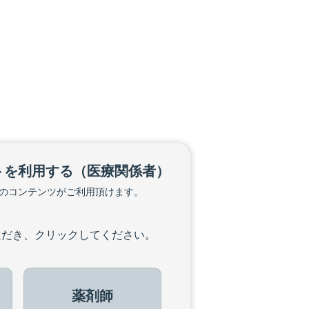
くすりに関する
ログイン／会員登録
お問い合わせ
メニュー
資材・素材集
ライブラリ
医療ナレッジ・ニュース
製品名
一般名
領域
製品Q&A
トを利用する
（医療関係者）
画集
血漿分画領域
検索
のコンテンツがご利用頂けます。
使用期限検索
索
配合変化情報検索
ただき、クリックしてください。
ア
カ
サ
タ
ナ
供給関連情報
RMPおよび適正使用に
関する情報
薬剤師
ハ
マ
ヤ
ラ
ワ