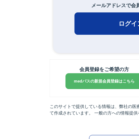
メールアドレスで会
領域
選択
すべて
ワクチン
感染症
中枢神経
ログイ
アレルギ
がん
血漿分画
ー・免疫
会員登録をご希望の方
medパスの新規会員登録はこちら
経過措置
このサイトで提供している情報は、弊社の医
て作成されています。 一般の方への情報提