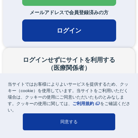
閉じる
閉じる
閉じる
閉じる
閉じる
閉じる
閉じる
閉じる
閉じる
閉じる
閉じる
閉じる
閉じる
閉じる
閉じる
閉じる
閉じる
閉じる
閉じる
閉じる
閉じる
閉じる
閉じる
閉じる
閉じる
閉じる
閉じる
閉じる
閉じる
閉じる
閉じる
閉じる
閉じる
閉じる
閉じる
閉じる
閉じる
閉じる
閉じる
閉じる
閉じる
閉じる
閉じる
閉じる
閉じる
閉じる
閉じる
閉じる
閉じる
閉じる
閉じる
閉じる
閉じる
閉じる
閉じる
閉じる
閉じる
閉じる
閉じる
閉じる
閉じる
閉じる
閉じる
閉じる
閉じる
閉じる
閉じる
閉じる
閉じる
閉じる
閉じる
閉じる
閉じる
閉じる
閉じる
閉じる
閉じる
閉じる
閉じる
閉じる
閉じる
閉じる
閉じる
閉じる
閉じる
閉じる
閉じる
閉じる
閉じる
閉じる
閉じる
閉じる
閉じる
閉じる
閉じる
閉じる
閉じる
閉じる
閉じる
閉じる
閉じる
閉じる
閉じる
閉じる
閉じる
閉じる
閉じる
閉じる
閉じる
閉じる
閉じる
閉じる
閉じる
閉じる
閉じる
閉じる
閉じる
閉じる
閉じる
閉じる
閉じる
閉じる
閉じる
閉じる
閉じる
閉じる
閉じる
閉じる
閉じる
ラ
ワ
メールアドレスで会員登録済みの方
Excel
製品一覧
ログイン
閉じる
製品Q&A
ログインせずにサイトを利用する
（医療関係者）
使用期限検索
製品基本情報など、一部のコンテンツがご利用頂けます。
配合変化情報検索
当サイトではお客様によりよいサービスを提供するため、クッ
対象の職種をお選びいただき、クリックしてください。
キー（cookie）を使用しています。当サイトをご利用いただく
供給関連情報
場合は、クッキーの使用にご同意いただいたものとみなしま
す。クッキーの使用に関しては、
ご利用規約
をご確認くださ
医師
薬剤師
RMPおよび適正使用に
関する情報
い。
お役立ち資材
同意する
その他
看護師
医療関係者
包装変更