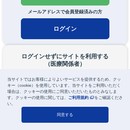
閉じる
閉じる
閉じる
閉じる
閉じる
閉じる
閉じる
閉じる
閉じる
閉じる
閉じる
閉じる
閉じる
閉じる
閉じる
閉じる
閉じる
閉じる
閉じる
閉じる
閉じる
閉じる
閉じる
閉じる
閉じる
閉じる
閉じる
閉じる
閉じる
閉じる
閉じる
閉じる
閉じる
閉じる
閉じる
閉じる
閉じる
閉じる
閉じる
閉じる
閉じる
閉じる
閉じる
閉じる
閉じる
閉じる
閉じる
閉じる
閉じる
閉じる
閉じる
閉じる
閉じる
閉じる
閉じる
閉じる
閉じる
閉じる
閉じる
閉じる
閉じる
閉じる
閉じる
閉じる
閉じる
閉じる
閉じる
閉じる
閉じる
閉じる
閉じる
閉じる
閉じる
閉じる
閉じる
閉じる
閉じる
閉じる
閉じる
閉じる
閉じる
閉じる
閉じる
閉じる
閉じる
閉じる
閉じる
閉じる
閉じる
閉じる
閉じる
閉じる
閉じる
閉じる
閉じる
閉じる
閉じる
閉じる
閉じる
閉じる
閉じる
閉じる
閉じる
閉じる
閉じる
閉じる
閉じる
閉じる
閉じる
閉じる
閉じる
閉じる
閉じる
閉じる
閉じる
閉じる
閉じる
閉じる
閉じる
閉じる
閉じる
閉じる
閉じる
閉じる
閉じる
閉じる
閉じる
閉じる
閉じる
ラ
ワ
メールアドレスで会員登録済みの方
Excel
製品一覧
ログイン
閉じる
製品Q&A
ログインせずにサイトを利用する
（医療関係者）
使用期限検索
製品基本情報など、一部のコンテンツがご利用頂けます。
配合変化情報検索
当サイトではお客様によりよいサービスを提供するため、クッ
対象の職種をお選びいただき、クリックしてください。
キー（cookie）を使用しています。当サイトをご利用いただく
供給関連情報
場合は、クッキーの使用にご同意いただいたものとみなしま
す。クッキーの使用に関しては、
ご利用規約
をご確認くださ
医師
薬剤師
RMPおよび適正使用に
関する情報
い。
お役立ち資材
同意する
その他
看護師
医療関係者
包装変更